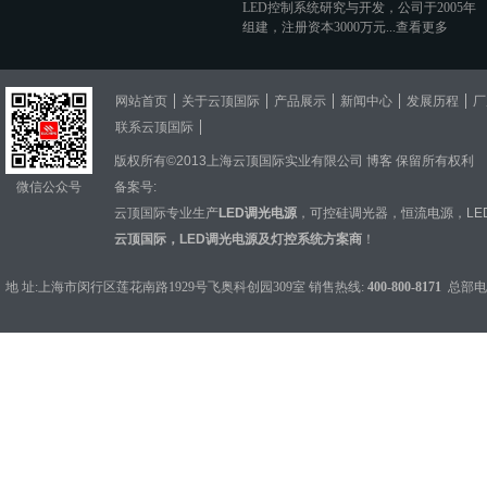
LED控制系统研究与开发，公司于2005年
组建，注册资本3000万元...
查看更多
网站首页
关于云顶国际
产品展示
新闻中心
发展历程
厂
联系云顶国际
版权所有©2013上海云顶国际实业有限公司
博客
保留所有权利
微信公众号
备案号:
云顶国际专业生产
LED调光电源
，
可控硅调光器
，
恒流电源
，
L
云顶国际，LED调光电源及灯控系统方案商
！
地 址:上海市闵行区莲花南路1929号飞奥科创园309室 销售热线:
400-800-8171
总部电话：0