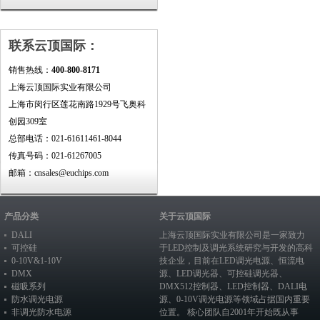
联系云顶国际：
销售热线：
400-800-8171
上海云顶国际实业有限公司
上海市闵行区莲花南路1929号飞奥科
创园309室
总部电话：021-61611461-8044
传真号码：021-61267005
邮箱：cnsales@euchips.com
产品分类
关于云顶国际
DALI
上海云顶国际实业有限公司是一家致力
可控硅
于LED控制及调光系统研究与开发的高科
0-10V&1-10V
技企业，目前在
LED调光电源
、恒流电
DMX
源、
LED调光器
、
可控硅调光器
、
磁吸系列
DMX512控制器
、
LED控制器
、
DALI电
防水调光电源
源
、
0-10V调光电源
等领域占据国内重要
非调光防水电源
位置。 核心团队自2001年开始既从事