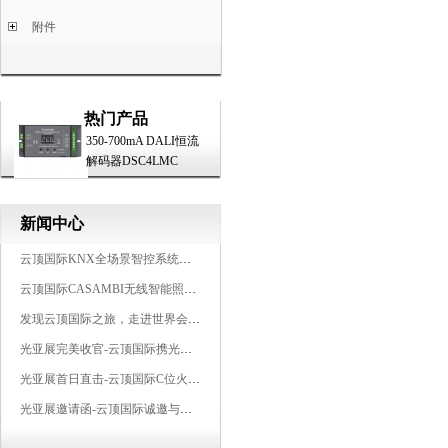
附件
热门产品
350-700mA DALI恒流
解码器DSC4LMC
新闻中心
云顶国际KNX全场景智控系统，创造无限美好智慧生活
云顶国际CASAMBI无线智能照明系统，让无线更无限
发现云顶国际之旅，走进世界会客厅，邂逅灯光与建筑的浪漫交响
光亚展完美收官-云顶国际携光而来，载誉而归！共鉴高光时刻
光亚展首日直击-云顶国际C位火爆吸睛，星光夜聚燃爆全场
光亚展邀请函-云顶国际诚邀与您相约2025广州国际照明展览会