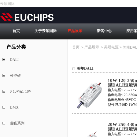
云顶国际
首页
关于云顶国际
产品展示
新闻中心
应用
产品分类
首页
产品展示
美规电源
>
>
>
美规DAL
DALI
美规DALI
可控硅
10W 120-350
规DALI恒流
源PUP10D-1
输入电压:120-277V
0-10V&1-10V
350
输出电流:120-350
输出电压:9-45VDC
型号:PUP10D-1WM
DMX
磁吸系列
20W 250-430
规DALI恒流
源PUP20D-1
输入电压:120-277V