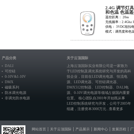
2.4G 调节灯
和色温 色温遥
RC6
遥控距离： 20m
无线频率：2.4Ghz 
供电： 3VDC纽扣
模式：调亮度和色
产品分类
关于云顶国际
DALI
上海云顶国际实业有限公司是一家致力
可控硅
于LED控制及调光系统研究与开发的高科
0-10V&1-10V
技企业，目前在
LED调光电源
、恒流电
DMX
源、
LED调光器
、
可控硅调光器
、
磁吸系列
DMX512控制器
、
LED控制器
、
DALI电
防水调光电源
源
、
0-10V调光电源
等领域占据国内重要
非调光防水电源
位置。 核心团队自2001年开始既从事
LED控制系统研究与开发，公司于2005年
组建，注册资本3000万元...
查看更多
网站首页
关于云顶国际
产品展示
新闻中心
发展历程
厂