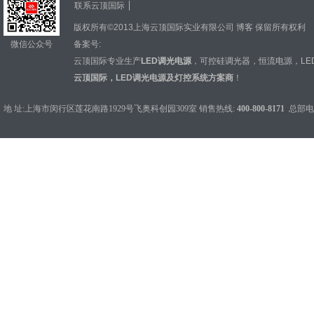
联系云顶国际
版权所有©2013上海云顶国际实业有限公司
博客
保留所有权利
微信公众号
备案号:
云顶国际专业生产
LED调光电源
，
可控硅调光器
，
恒流电源
，
L
云顶国际，LED调光电源及灯控系统方案商
！
地 址:上海市闵行区莲花南路1929号飞奥科创园309室 销售热线:
400-800-8171
总部电话：0