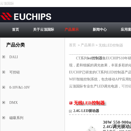
云顶国际
首页
关于云顶国际
产品展示
新闻中心
应用
产品分类
首页
产品展示
>
>
无线LED控制器
DALI
CT系列
led控制器
集EUCHIPS1
现，柔和细腻的调光效果，丰富多彩的
可控硅
EUCHIP已研发的CT系列LED控制器产
WIFI智能控制系统，包含移动APP应用
云顶国际专业生产LED调光电源，
可控
0-10V&1-10V
DMX
无线LED控制器
2.4G LED驱动器
磁吸系列
30W 550-900
2.4G调光驱动
EUP30R-1HM