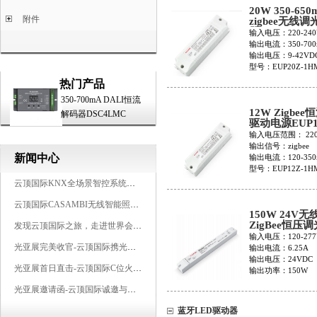
20W 350-650
附件
zigbee无线
器EUP20Z-1
输入电压：220-240
输出电流：350-700
输出电压：9-42VD
型号：EUP20Z-1H
热门产品
350-700mA DALI恒流
12W Zigbe
解码器DSC4LMC
驱动电源EUP1
1HMC
输入电压范围： 220-
输出信号：zigbee
新闻中心
输出电流：120-350
型号：EUP12Z-1H
云顶国际KNX全场景智控系统，创造无限美好智慧生活
云顶国际CASAMBI无线智能照明系统，让无线更无限
150W 24V无
ZigBee恒压
发现云顶国际之旅，走进世界会客厅，邂逅灯光与建筑的浪漫交响
LCP150Z-2W
输入电压：120-277
光亚展完美收官-云顶国际携光而来，载誉而归！共鉴高光时刻
输出电流：6.25A
输出电压：24VDC
光亚展首日直击-云顶国际C位火爆吸睛，星光夜聚燃爆全场
输出功率：150W
光亚展邀请函-云顶国际诚邀与您相约2025广州国际照明展览会
蓝牙LED驱动器