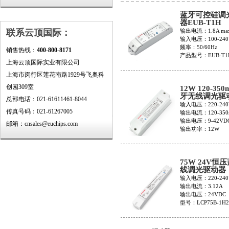
蓝牙可控硅调
器EUB-T1H
联系云顶国际：
输出电流：1.8A ma
输入电压：100-240
频率：50/60Hz
销售热线：
400-800-8171
产品型号：EUB-T1
上海云顶国际实业有限公司
上海市闵行区莲花南路1929号飞奥科
创园309室
12W 120-350
牙无线调光驱
总部电话：021-61611461-8044
EUP12B-1H
输入电压：220-240
传真号码：021-61267005
输出电流：120-350
输出电压：9-42VD
邮箱：cnsales@euchips.com
输出功率：12W
75W 24V恒
线调光驱动器
LCP75B-1H2
输入电压：220-240
输出电流：3.12A
输出电压：24VDC
型号：LCP75B-1H2