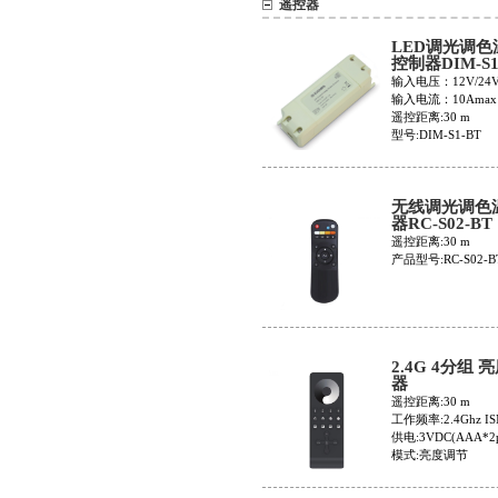
遥控器
LED调光调色
控制器DIM-S1
输入电压：12V/24
输入电流：10Amax
遥控距离:30 m
型号:DIM-S1-BT
无线调光调色
器RC-S02-BT
遥控距离:30 m
产品型号:RC-S02-B
2.4G 4分组 
器
RT5(20600013
遥控距离:30 m
工作频率:2.4Ghz I
供电:3VDC(AAA*2p
模式:亮度调节