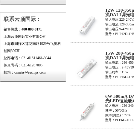
12W 120-350
流DALI调光
联系云顶国际：
EUP12D-1H
输入电压:220-240V
输出电流:120-350
输出电压:9-42VDC
销售热线：
400-800-8171
型号：EUP12D-1H
上海云顶国际实业有限公司
上海市闵行区莲花南路1929号飞奥科
创园309室
15W 280-450
流DALI调光
总部电话：021-61611461-8044
EUP15D-1HM
输出电流：280-450
传真号码：021-61267005
输出电压：9-45VD
输出功率：15W
邮箱：cnsales@euchips.com
型号：EUP15D-1HM
6W 500mA D
光LED恒流驱
PCE6D-1H50
输入电压：220-240
频率：50/60Hz
效率(典型)：72%
型号：PCE6D-1H50