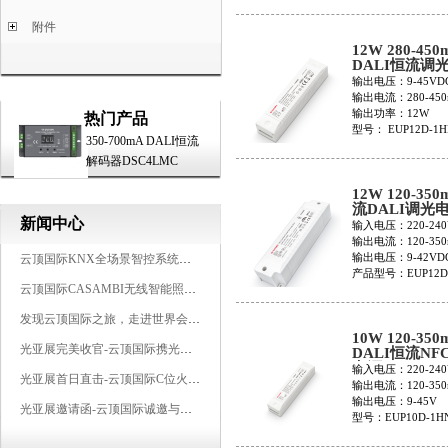
附件
12W 280-450
DALI恒流调
EUP12D-1HN
输出电压：9-45VD
输出电流：280-450
输出功率：12W
热门产品
型号： EUP12D-1H
350-700mA DALI恒流
解码器DSC4LMC
12W 120-350
流DALI调光
新闻中心
EUP12D-1HN
输入电压：220-240
输出电流：120-350
输出电压：9-42VD
云顶国际KNX全场景智控系统，创造无限美好智慧生活
产品型号：EUP12D
云顶国际CASAMBI无线智能照明系统，让无线更无限
发现云顶国际之旅，走进世界会客厅，邂逅灯光与建筑的浪漫交响
10W 120-350
光亚展完美收官-云顶国际携光而来，载誉而归！共鉴高光时刻
DALI恒流NF
电源EUP10D-
输入电压：220-240
光亚展首日直击-云顶国际C位火爆吸睛，星光夜聚燃爆全场
120(认证版)
输出电流：120-350
输出电压：9-45V
光亚展邀请函-云顶国际诚邀与您相约2025广州国际照明展览会
型号：EUP10D-1HN