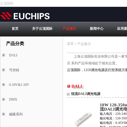
云顶国际
首页
关于云顶国际
产品展示
新闻中心
应用
产品分类
首页
>
产品展示
DALI
上海云顶国际实业有限公司是一家
器
系列产品等领域处于领先位置。
可控硅
云顶国际，LED调光电源及灯控系统方
0-10V&1-10V
DALI
恒流DALI调光电源
DMX
10W 120-35
流DALI调光
EUP10D-1HM
输入电压：220-240
磁吸系列
输出电流：120-350
输出电压：9-45VD